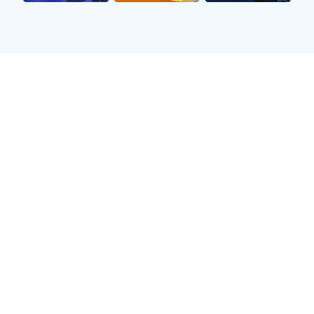
俱乐部
AC米兰官方会员权益全面升级
加入我们，获取独家训练视频与纪念品...
赛事数据分析
排名
球队
场次
胜
积分
1
AC Milan
24
18
56