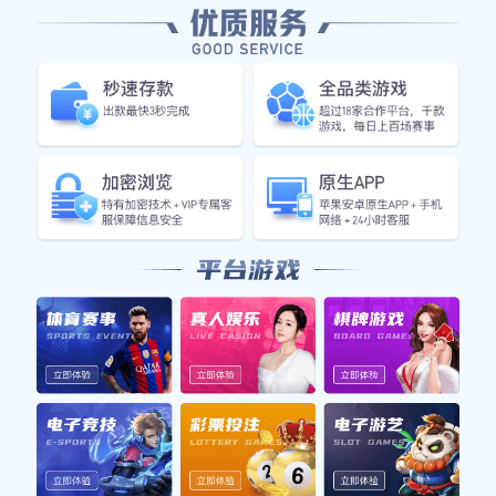
赛事动态
米兰下一场意甲对阵焦点战深度分析
了解球队最新的伤停补时与战术布置...
球员动态
罗森内里核心球员接受赛后采访
关于近期表现与赛季目标的最新发声...