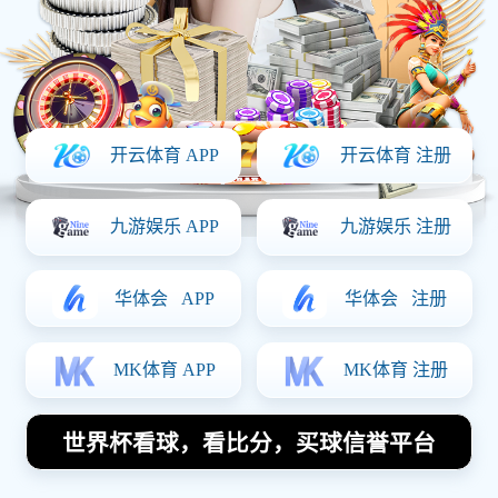
立即探索
热门新闻
查看全部